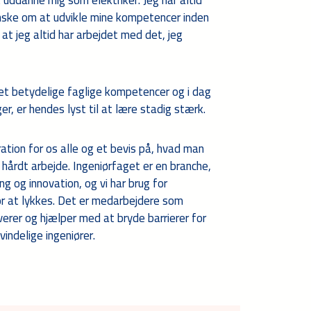
t uddanne mig som elektriker. Jeg har altid
nske om at udvikle mine kompetencer inden
, at jeg altid har arbejdet med det, jeg
et betydelige faglige kompetencer og i dag
, er hendes lyst til at lære stadig stærk.
iration for os alle og et bevis på, hvad man
hårdt arbejde. Ingeniørfaget er en branche,
g og innovation, og vi har brug for
r at lykkes. Det er medarbejdere som
iverer og hjælper med at bryde barrierer for
indelige ingeniører.