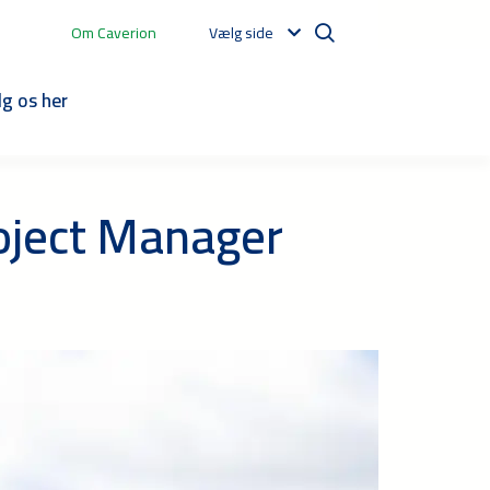
Om Caverion
Vælg side
lg os her
roject Manager