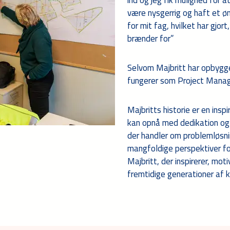
ind og jeg fik mulighed for a
være nysgerrig og haft et ø
for mit fag, hvilket har gjort
brænder for”
Selvom Majbritt har opbygg
fungerer som Project Manager
Majbritts historie er en insp
kan opnå med dedikation og 
der handler om problemløsnin
mangfoldige perspektiver fo
Majbritt, der inspirerer, mot
fremtidige generationer af kv